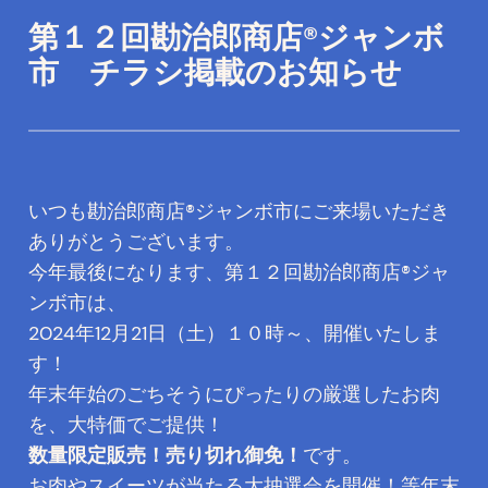
第１２回勘治郎商店®ジャンボ
内
容
市 チラシ掲載のお知らせ
を
ス
キ
ッ
いつも勘治郎商店®ジャンボ市にご来場いただき
プ
ありがとうございます。
今年最後になります、第１２回勘治郎商店®ジャ
ンボ市は、
2024年12月21日（土）１０時～、開催いたしま
す！
年末年始のごちそうにぴったりの厳選したお肉
を、大特価でご提供！
数量限定販売！売り切れ御免！
です。
お肉やスイーツが当たる大抽選会を開催！等年末